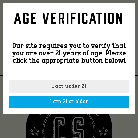
2020
Age Verification
CS
Our site requires you to verify that
Cork
you are over 21 years of age. Please
2020 CS CORK TOP
click the appropriate button belowl
Top
I am under 21
I am 21 or older