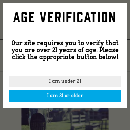
FullSizeRender
Age Verification
Our site requires you to verify that
you are over 21 years of age. Please
FULLSIZERENDER
click the appropriate button belowl
I am under 21
I am 21 or older